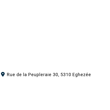
Rue de la Peupleraie 30, 5310 Eghezée
mouvementegalite.femmeshommes@gmail.com
+32 473 53 69 03